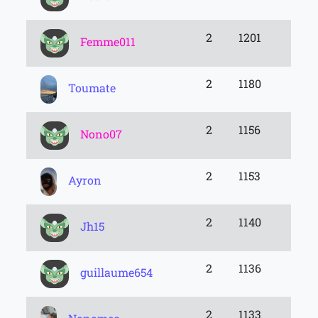
2
1201
Femme011
2
1180
Toumate
2
1156
Nono07
2
1153
Ayron
2
1140
Jh15
2
1136
guillaume654
2
1133