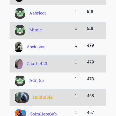
1
518
Aabricot
1
518
Mimic
1
479
Asclepios
1
479
Charlie143
1
473
Adr_86
1
468
Huldufolk
1
467
SoImHereGab