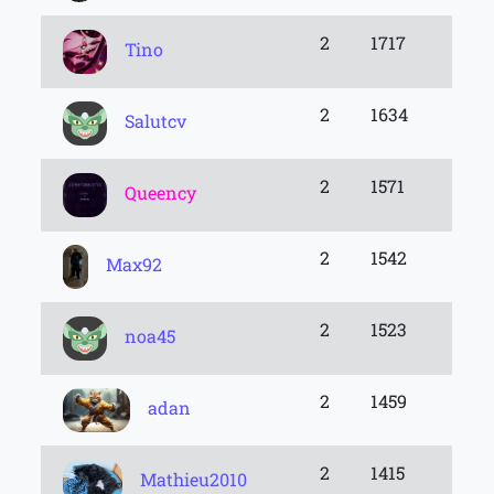
2
1717
Tino
2
1634
Salutcv
2
1571
Queency
2
1542
Max92
2
1523
noa45
2
1459
adan
2
1415
Mathieu2010