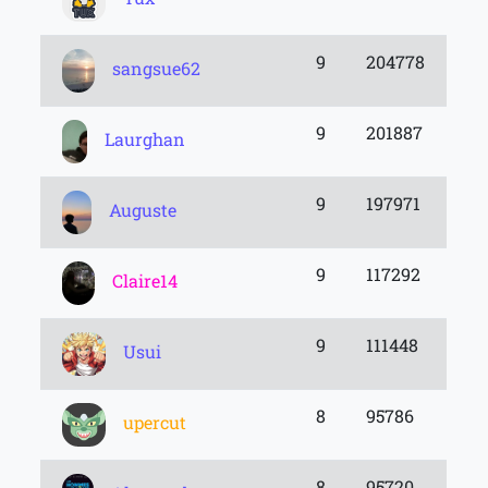
9
204778
sangsue62
9
201887
Laurghan
9
197971
Auguste
9
117292
Claire14
9
111448
Usui
8
95786
upercut
8
95720