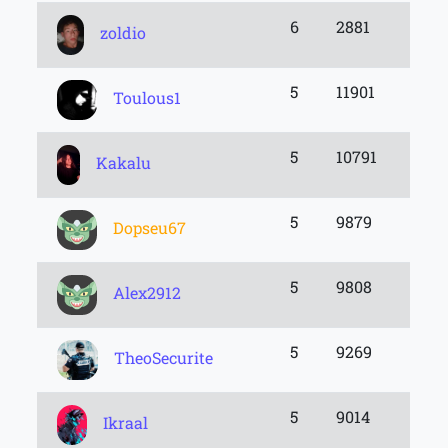
6
2881
zoldio
5
11901
Toulous1
5
10791
Kakalu
5
9879
Dopseu67
5
9808
Alex2912
5
9269
TheoSecurite
5
9014
Ikraal