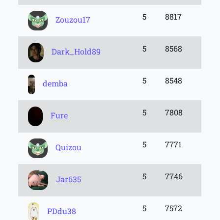
5
8817
Zouzou17
5
8568
Dark_Hold89
5
8548
demba
5
7808
Fure
5
7771
Quizou
5
7746
Jar635
5
7572
PDdu38