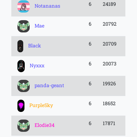
6
24189
Notananas
6
20792
Mae
6
20709
Black
6
20073
Nyxxx
6
19926
panda-geant
6
18652
PurpleSky
6
17871
Elodie34