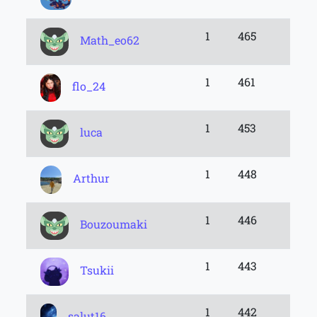
1
465
Math_eo62
1
461
flo_24
1
453
luca
1
448
Arthur
1
446
Bouzoumaki
1
443
Tsukii
1
442
salut16