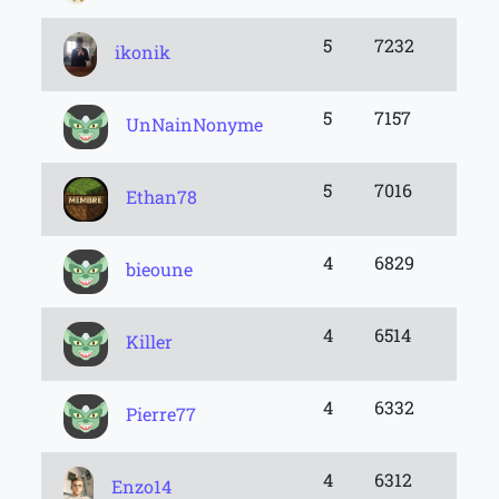
5
7232
ikonik
5
7157
UnNainNonyme
5
7016
Ethan78
4
6829
bieoune
4
6514
Killer
4
6332
Pierre77
4
6312
Enzo14