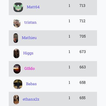
1
713
Matt64
1
712
tristan
1
705
Mathieu
1
673
Higgs
1
663
G0ldo
1
658
Babas
1
655
ethanx2z