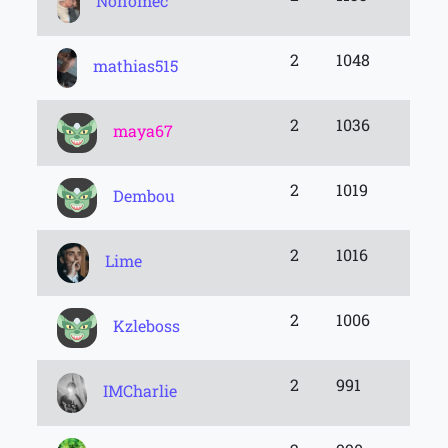
Nonomec
2
1048
mathias515
2
1036
maya67
2
1019
Dembou
2
1016
Lime
2
1006
Kzleboss
2
991
IMCharlie