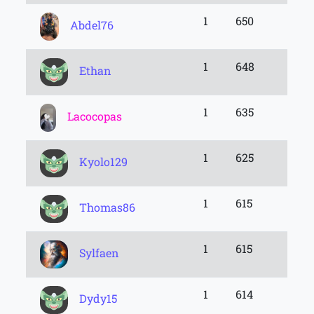
1
650
Abdel76
1
648
Ethan
1
635
Lacocopas
1
625
Kyolo129
1
615
Thomas86
1
615
Sylfaen
1
614
Dydy15