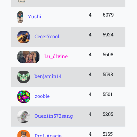
4
6079
Yushi
4
5924
Cece17cool
4
5608
Lu_divine
4
5598
benjamin14
4
5501
zooble
4
5205
Quentin572sang
4
5165
Prof-Acacia