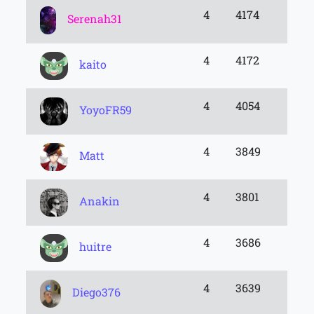
4
4174
Serenah31
4
4172
kaito
4
4054
YoyoFR59
4
3849
Matt
4
3801
Anakin
4
3686
huitre
4
3639
Diego376