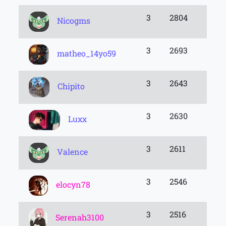
3
2804
Nicogms
3
2693
matheo_14yo59
3
2643
Chipito
3
2630
Luxx
3
2611
Valence
3
2546
elocyn78
3
2516
Serenah3100