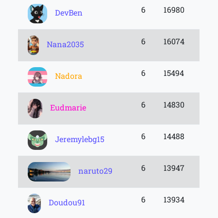
6
16980
DevBen
6
16074
Nana2035
6
15494
Nadora
6
14830
Eudmarie
6
14488
Jeremylebg15
6
13947
naruto29
6
13934
Doudou91