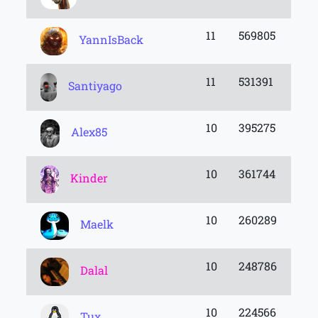
11
569805
YannIsBack
11
531391
Santiyago
10
395275
Alex85
10
361744
Kinder
10
260289
Maelk
10
248786
Dalal
10
224566
Tux