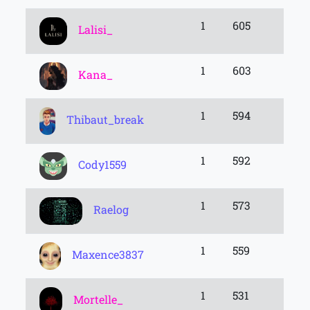
1
605
Lalisi_
1
603
Kana_
1
594
Thibaut_break
1
592
Cody1559
1
573
Raelog
1
559
Maxence3837
1
531
Mortelle_