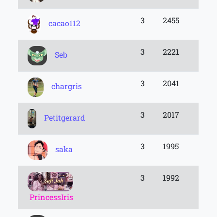
3
2455
cacao112
3
2221
Seb
3
2041
chargris
3
2017
Petitgerard
3
1995
saka
3
1992
PrincessIris