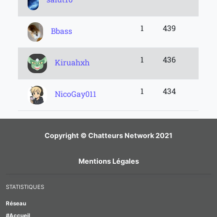
1
439
Bbass
1
436
Kiruahxh
1
434
NicoGay011
Copyright © Chatteurs Network 2021
Mentions Légales
STATISTIQUES
Réseau
#Accueil