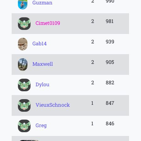
2
990
Guzman
2
981
Cimet0109
2
939
Gab14
2
905
Maxwell
2
882
Dylou
1
847
VieuxSchnock
1
846
Greg