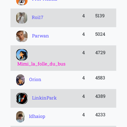
4
5139
Roi17
4
5024
Parwan
4
4729
Mimi_la_folle_du_bus
4
4583
Orion
4
4389
LinkinPark
4
4233
Idhaiop