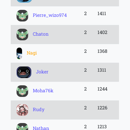
2
1411
Pierre_wizo974
2
1402
Chaton
2
1368
Nagi
2
1311
Joker
2
1244
Moha76k
2
1226
Rudy
2
1213
Nathan