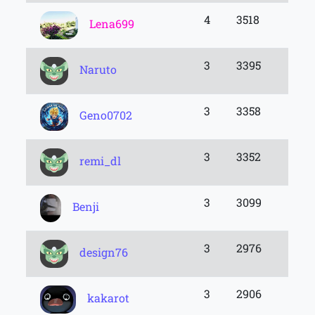
4
3518
Lena699
3
3395
Naruto
3
3358
Geno0702
3
3352
remi_dl
3
3099
Benji
3
2976
design76
3
2906
kakarot