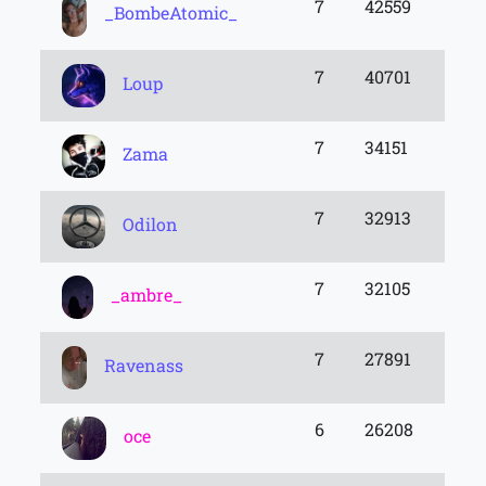
7
42559
_BombeAtomic_
7
40701
Loup
7
34151
Zama
7
32913
Odilon
7
32105
_ambre_
7
27891
Ravenass
6
26208
oce