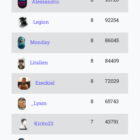
Alessandro
8
92254
Legion
8
86045
Monday
8
84409
Litalien
8
72029
Ezeckiel
8
65743
_Lyam
7
43791
Kirito22