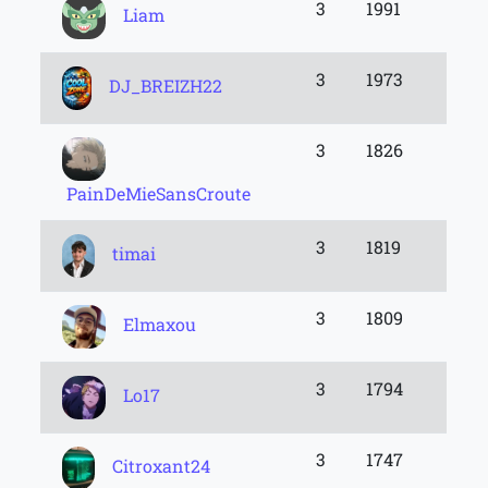
3
1991
Liam
3
1973
DJ_BREIZH22
3
1826
PainDeMieSansCroute
3
1819
timai
3
1809
Elmaxou
3
1794
Lo17
3
1747
Citroxant24