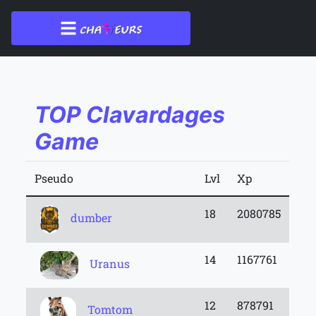
TOP Clavardages
Game
Pseudo
Lvl
Xp
18
2080785
dumber
14
1167761
Uranus
12
878791
Tomtom