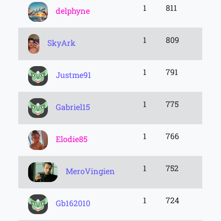
1
811
delphyne
1
809
SkyArk
1
791
Justme91
1
775
Gabriel15
1
766
Elodie85
1
752
MeroVingien
1
724
Gb162010