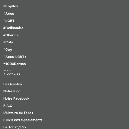
#BoyBox
#Ados
#LGBT
#Celibataire
#Charme
#Café
#Gay
#Ados-LGBT+
#1000Bornes
#Uno
A PROPOS
#Motus
Les Quotes
#TabOo
Notre Blog
#Lesbienne
Notre Facebook
#Quizz
F.A.Q
#GirlBox
L'histoire du Tchat
#Scrabble
Suivis des signalements
#Furry
Le Tchat / L'irc