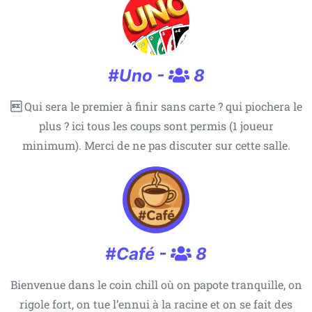
#Uno -
8
 Qui sera le premier à finir sans carte ? qui piochera le
plus ? ici tous les coups sont permis (1 joueur
minimum). Merci de ne pas discuter sur cette salle.
#Café -
8
Bienvenue dans le coin chill où on papote tranquille, on
rigole fort, on tue l’ennui à la racine et on se fait des