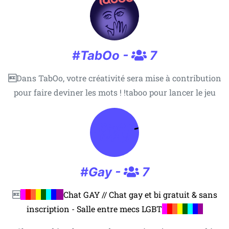
#TabOo -
7
Dans TabOo, votre créativité sera mise à contribution
pour faire deviner les mots ! !taboo pour lancer le jeu
#Gay -
7

#
#
#
#
#
#
#
#
Chat GAY // Chat gay et bi gratuit & sans
inscription - Salle entre mecs LGBT
#
#
#
#
#
#
#
#