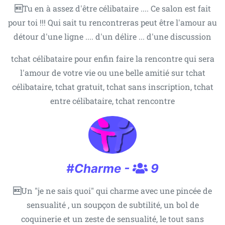
Tu en à assez d'être célibataire .... Ce salon est fait
pour toi !!! Qui sait tu rencontreras peut être l'amour au
détour d'une ligne .... d'un délire ... d'une discussion
tchat célibataire pour enfin faire la rencontre qui sera
l'amour de votre vie ou une belle amitié sur tchat
célibataire, tchat gratuit, tchat sans inscription, tchat
entre célibataire, tchat rencontre
#Charme -
9
Un "je ne sais quoi" qui charme avec une pincée de
sensualité , un soupçon de subtilité, un bol de
coquinerie et un zeste de sensualité, le tout sans