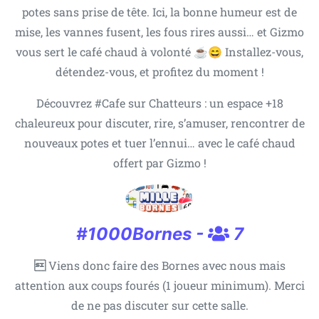
potes sans prise de tête. Ici, la bonne humeur est de
mise, les vannes fusent, les fous rires aussi… et Gizmo
vous sert le café chaud à volonté ☕😄 Installez-vous,
détendez-vous, et profitez du moment !
Découvrez #Cafe sur Chatteurs : un espace +18
chaleureux pour discuter, rire, s’amuser, rencontrer de
nouveaux potes et tuer l’ennui… avec le café chaud
offert par Gizmo !
#1000Bornes -
7
 Viens donc faire des Bornes avec nous mais
attention aux coups fourés (1 joueur minimum). Merci
de ne pas discuter sur cette salle.