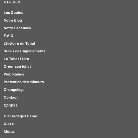
A PROPOS
#Scrabble
Les Quotes
#TabOo
Notre Blog
#Gay
Notre Facebook
#Quizz
F.A.Q
#GirlBox
L'histoire du Tchat
#Lesbienne
Suivis des signalements
#Furry
Le Tchat / L'irc
Créer son tchat
Web Radios
Protection des mineurs
Changelogs
Contact
SCORES
Clavardages Game
Quizz
Motus