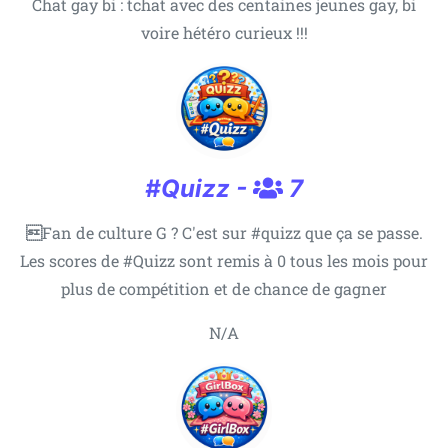
Chat gay bi : tchat avec des centaines jeunes gay, bi
voire hétéro curieux !!!
#Quizz -
7
Fan de culture G ? C'est sur #quizz que ça se passe.
Les scores de #Quizz sont remis à 0 tous les mois pour
plus de compétition et de chance de gagner
N/A