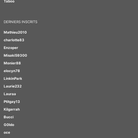
Taboo
DERNIERS INSCRITS
Mathieu2010
charlotte83
Enzoper
Misaki59300
Monier88
elocyn78
LinkinPark
Laurie232
Lauraa
Ptitgay13
Kilgarrah
Bucci
G0ldo
oce