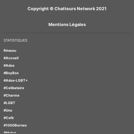
Copyright © Chatteurs Network 2021
Mentions Légales
STATISTIQUES
Réseau
#Accueil
#Ados
#BoyBox
#Ados-LGBT+
#Celibataire
#Charme
#LGBT
#Uno
#Café
#1000Bornes
#Motus