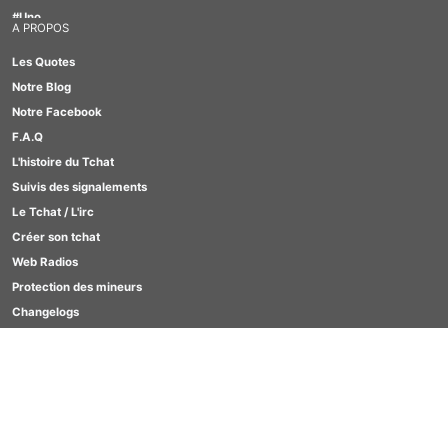
#Uno
A PROPOS
#Quizz
Les Quotes
#Motus
Notre Blog
#TabOo
Notre Facebook
#Scrabble
F.A.Q
#Lesbienne
L'histoire du Tchat
#Furry
Suivis des signalements
#GirlBox
Le Tchat / L'irc
Créer son tchat
Web Radios
Protection des mineurs
Changelogs
Contact
SCORES
Clavardages Game
Quizz
Motus