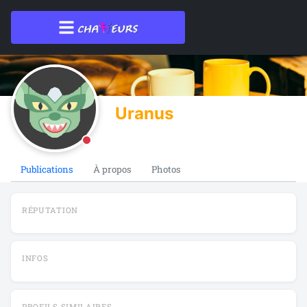
Uranus
Publications
À propos
Photos
RÉPUTATION
INFOS
PROFILS SIMILAIRES