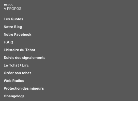
#Uno
A PROPOS
#Motus
Les Quotes
#TabOo
Notre Blog
#Quizz
Notre Facebook
#GirlBox
F.A.Q
#Scrabble
L'histoire du Tchat
#Lesbienne
Suivis des signalements
#Furry
Le Tchat / L'irc
Créer son tchat
Web Radios
Protection des mineurs
Changelogs
Contact
SCORES
Clavardages Game
Quizz
Motus