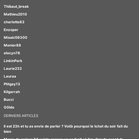
Thibaut_break
Mathieu2010
charlotte83
Enzoper
Misaki59300
Monier88
elocyn78
LinkinPark
Laurie232
Lauraa
Ptitgay13
Kilgarrah
Bucci
G0ldo
DERNIERS ARTICLES
Il est 23h et tu as envie de parler ? Voilà pourquoi le tchat du soir fait du
bien