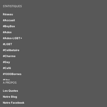
STATISTIQUES
Réseau
#Accueil
#BoyBox
#Ados
#Ados-LGBT+
#LGBT
#Celibataire
#Charme
#Gay
#Café
#1000Bornes
#Uno
A PROPOS
#Motus
Les Quotes
#TabOo
Notre Blog
#Quizz
Notre Facebook
#Scrabble