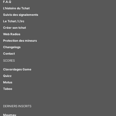
F.A.Q
#GirlBox
L'histoire du Tchat
#Lesbienne
Suivis des signalements
#Furry
Le Tchat / L'irc
Créer son tchat
Web Radios
Protection des mineurs
Changelogs
Contact
SCORES
Clavardages Game
Quizz
Motus
Taboo
DERNIERS INSCRITS
Maumau