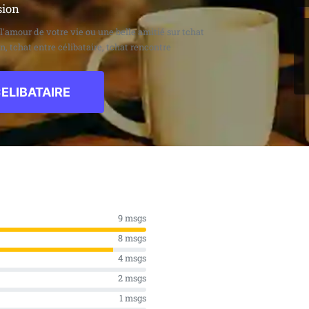
sion
a l'amour de votre vie ou une belle amitié sur tchat
on, tchat entre célibataire, tchat rencontre
ELIBATAIRE
9 msgs
8 msgs
4 msgs
2 msgs
1 msgs