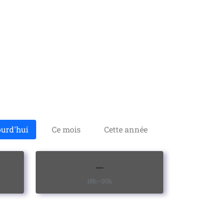
ourd'hui
Ce mois
Cette année
—
18h–00h