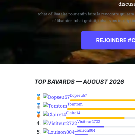
discus
tchat célibataire pour enfin faire la rencontre qui ser
célibataire, tchat gratuit, tchat sans inscripti
REJOINDRE #C
TOP BAVARDS — AUGUST 2026
Dopseu67
🥇
Tomtom
🥈
Claire14
🥉
Visiteur2722
4.
Louison004
5.