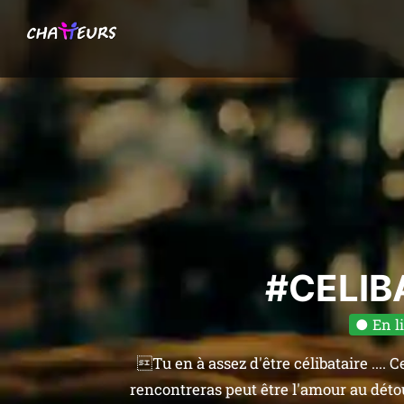
#CELIB
● En l
Tu en à assez d'être célibataire .... Ce 
rencontreras peut être l'amour au détour 