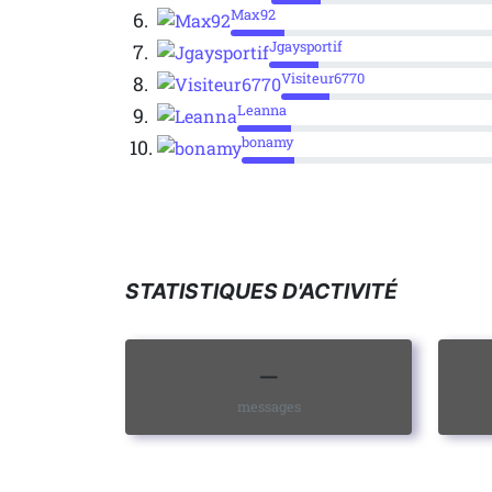
Max92
6.
Jgaysportif
7.
Visiteur6770
8.
Leanna
9.
bonamy
10.
STATISTIQUES D'ACTIVITÉ
—
messages