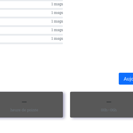
1 msgs
1 msgs
1 msgs
1 msgs
1 msgs
Auj
—
—
heure de pointe
00h–06h