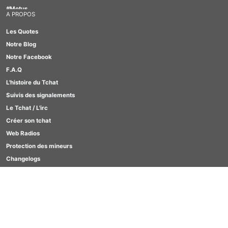
#Motus
A PROPOS
#TabOo
Les Quotes
#Gay
Notre Blog
#Lesbienne
Notre Facebook
#Quizz
F.A.Q
#GirlBox
L'histoire du Tchat
#Scrabble
Suivis des signalements
#Furry
Le Tchat / L'irc
Créer son tchat
Web Radios
Protection des mineurs
Changelogs
Contact
SCORES
Clavardages Game
Quizz
Motus