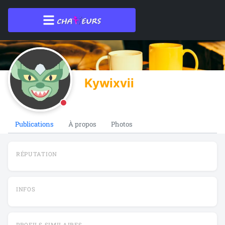
Kywixvii
Publications
À propos
Photos
RÉPUTATION
INFOS
PROFILS SIMILAIRES