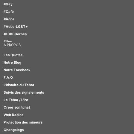
#Gay
#Café
#Ados
#Ados-LGBT+
#1000Bornes
#Uno
A PROPOS
#Motus
Les Quotes
#TabOo
Notre Blog
#Quizz
Notre Facebook
#GirlBox
F.A.Q
#Scrabble
L'histoire du Tchat
#Lesbienne
Suivis des signalements
#Furry
Le Tchat / L'irc
Créer son tchat
Web Radios
Protection des mineurs
Changelogs