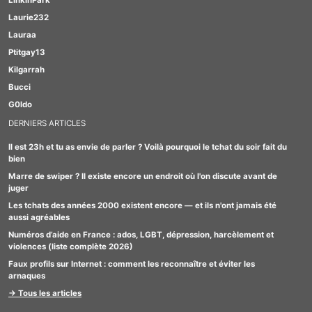
LinkinPark
Laurie232
Lauraa
Ptitgay13
Kilgarrah
Bucci
G0ldo
DERNIERS ARTICLES
Il est 23h et tu as envie de parler ? Voilà pourquoi le tchat du soir fait du
bien
Marre de swiper ? Il existe encore un endroit où l'on discute avant de
juger
Les tchats des années 2000 existent encore — et ils n'ont jamais été
aussi agréables
Numéros d’aide en France : ados, LGBT, dépression, harcèlement et
violences (liste complète 2026)
Faux profils sur Internet : comment les reconnaître et éviter les
arnaques
→ Tous les articles