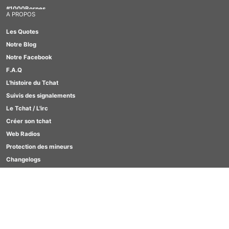
#1000Bornes
A PROPOS
#Motus
Les Quotes
#TabOo
Notre Blog
#Quizz
Notre Facebook
#Scrabble
F.A.Q
#GirlBox
L'histoire du Tchat
#Lesbienne
Suivis des signalements
#Furry
Le Tchat / L'irc
Créer son tchat
Web Radios
Protection des mineurs
Changelogs
Contact
SCORES
Clavardages Game
Quizz
Motus