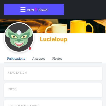
Lucieloup
Publications
À propos
Photos
RÉPUTATION
INFOS
PROFILS SIMILAIRES