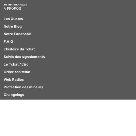
#1000Bornes
A PROPOS
#Motus
Les Quotes
#TabOo
Notre Blog
#Quizz
Notre Facebook
#Scrabble
F.A.Q
#Lesbienne
L'histoire du Tchat
#Furry
Suivis des signalements
#GirlBox
Le Tchat / L'irc
Créer son tchat
Web Radios
Protection des mineurs
Changelogs
Contact
SCORES
Clavardages Game
Quizz
Motus