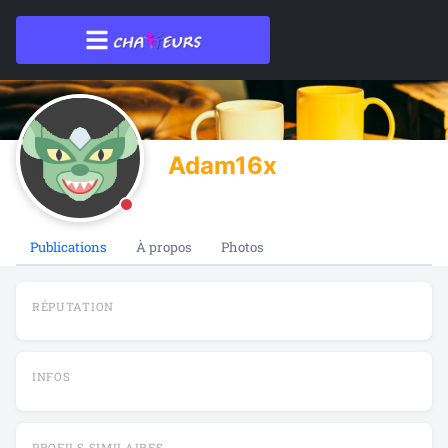
Adam16x
Publications
À propos
Photos
RÉPUTATION
INFOS
PROFILS SIMILAIRES