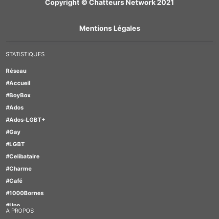
Copyright © Chatteurs Network 2021
Mentions Légales
STATISTIQUES
Réseau
#Accueil
#BoyBox
#Ados
#Ados-LGBT+
#Gay
#LGBT
#Celibataire
#Charme
#Café
#1000Bornes
#Uno
A PROPOS
#Motus