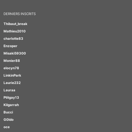
DERNIERS INSCRITS
Thibaut_break
Mathieu2010
charlotte83
Enzoper
Misaki59300
Monier88
elocyn78
LinkinPark
Laurie232
Lauraa
Ptitgay13
Kilgarrah
Bucci
G0ldo
oce