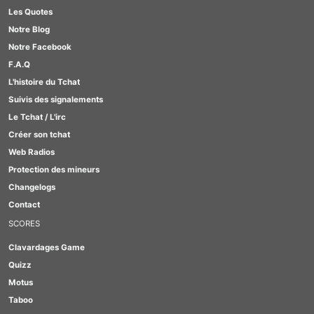
Les Quotes
#TabOo
Notre Blog
#Quizz
Notre Facebook
#GirlBox
F.A.Q
#Scrabble
L'histoire du Tchat
#Lesbienne
Suivis des signalements
#Furry
Le Tchat / L'irc
Créer son tchat
Web Radios
Protection des mineurs
Changelogs
Contact
SCORES
Clavardages Game
Quizz
Motus
Taboo