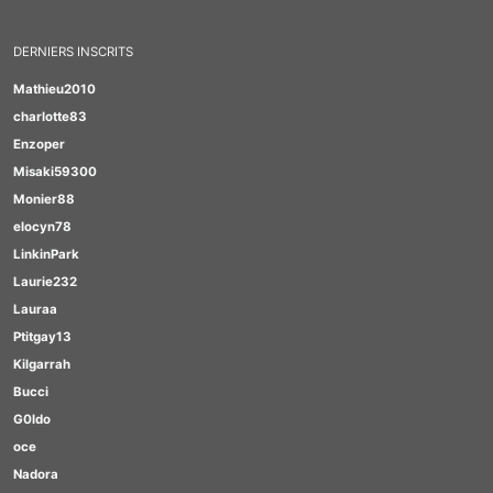
DERNIERS INSCRITS
Mathieu2010
charlotte83
Enzoper
Misaki59300
Monier88
elocyn78
LinkinPark
Laurie232
Lauraa
Ptitgay13
Kilgarrah
Bucci
G0ldo
oce
Nadora