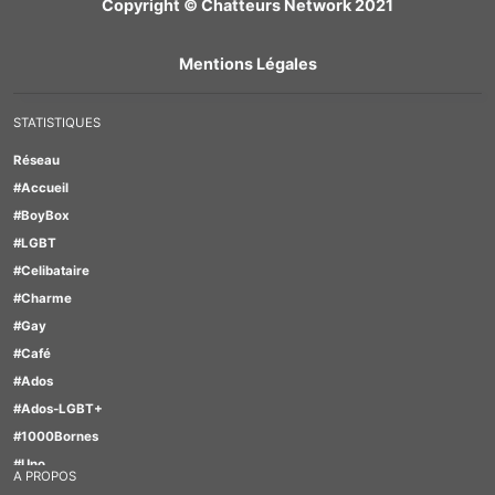
Copyright © Chatteurs Network 2021
Mentions Légales
STATISTIQUES
Réseau
#Accueil
#BoyBox
#LGBT
#Celibataire
#Charme
#Gay
#Café
#Ados
#Ados-LGBT+
#1000Bornes
#Uno
A PROPOS
#Motus