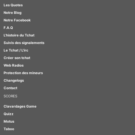
Les Quotes
#TabOo
Notre Blog
#Quizz
Notre Facebook
#GirlBox
F.A.Q
#Scrabble
L'histoire du Tchat
#Lesbienne
Suivis des signalements
#Furry
Le Tchat / L'irc
Créer son tchat
Web Radios
Protection des mineurs
Changelogs
Contact
SCORES
Clavardages Game
Quizz
Motus
Taboo