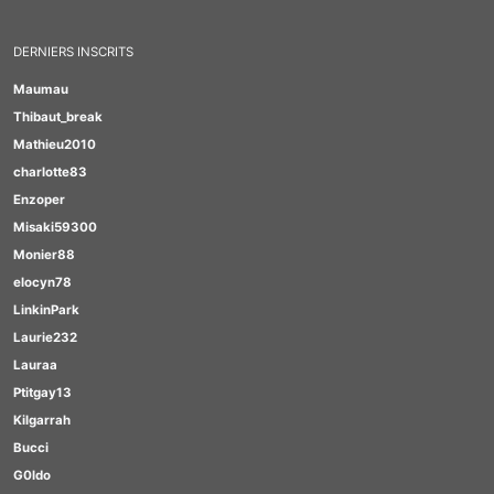
DERNIERS INSCRITS
Maumau
Thibaut_break
Mathieu2010
charlotte83
Enzoper
Misaki59300
Monier88
elocyn78
LinkinPark
Laurie232
Lauraa
Ptitgay13
Kilgarrah
Bucci
G0ldo