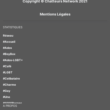
Copyright © Chatteurs Network 2021
Mentions Légales
STATISTIQUES
Réseau
#Accueil
#Ados
#BoyBox
#Ados-LGBT+
#Café
#LGBT
#Celibataire
#Charme
#Gay
#Uno
#1000Bornes
A PROPOS
#Motus