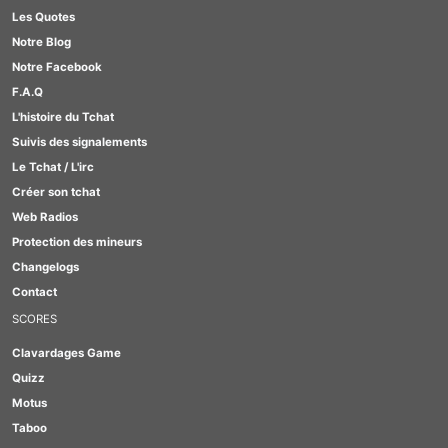
Les Quotes
#TabOo
Notre Blog
#Quizz
Notre Facebook
#Scrabble
F.A.Q
#Furry
L'histoire du Tchat
#GirlBox
Suivis des signalements
#Lesbienne
Le Tchat / L'irc
Créer son tchat
Web Radios
Protection des mineurs
Changelogs
Contact
SCORES
Clavardages Game
Quizz
Motus
Taboo