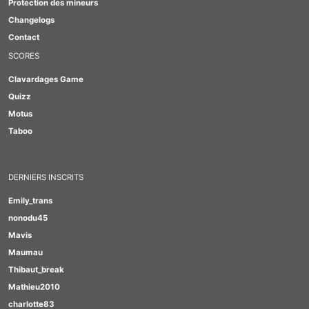
Protection des mineurs
Changelogs
Contact
SCORES
Clavardages Game
Quizz
Motus
Taboo
DERNIERS INSCRITS
Emily_trans
nonodu45
Mavis
Maumau
Thibaut_break
Mathieu2010
charlotte83