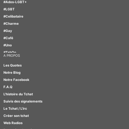
#Ados-LGBT+
#LGBT
#Celibataire
#Charme
#Gay
#Café
#Uno
#TabOo
A PROPOS
#1000Bornes
Les Quotes
#Motus
Notre Blog
#Scrabble
Notre Facebook
#Quizz
F.A.Q
#Lesbienne
L'histoire du Tchat
#Furry
Suivis des signalements
#GirlBox
Le Tchat / L'irc
Créer son tchat
Web Radios