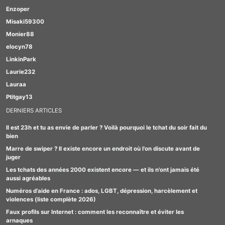
Enzoper
Misaki59300
Monier88
elocyn78
LinkinPark
Laurie232
Lauraa
Ptitgay13
DERNIERS ARTICLES
Il est 23h et tu as envie de parler ? Voilà pourquoi le tchat du soir fait du
bien
Marre de swiper ? Il existe encore un endroit où l'on discute avant de
juger
Les tchats des années 2000 existent encore — et ils n'ont jamais été
aussi agréables
Numéros d’aide en France : ados, LGBT, dépression, harcèlement et
violences (liste complète 2026)
Faux profils sur Internet : comment les reconnaître et éviter les
arnaques