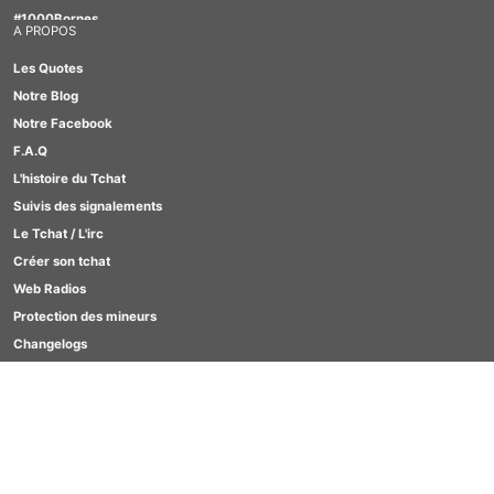
#1000Bornes
A PROPOS
#Motus
Les Quotes
#TabOo
Notre Blog
#Quizz
Notre Facebook
#Scrabble
F.A.Q
#GirlBox
L'histoire du Tchat
#Lesbienne
Suivis des signalements
#Furry
Le Tchat / L'irc
Créer son tchat
Web Radios
Protection des mineurs
Changelogs
Contact
SCORES
Clavardages Game
Quizz
Motus