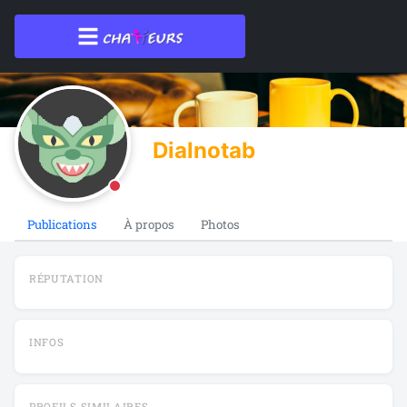
Dialnotab
Publications
À propos
Photos
RÉPUTATION
INFOS
PROFILS SIMILAIRES