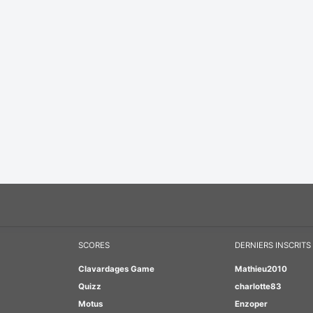
SCORES
DERNIERS INSCRITS
Clavardages Game
Mathieu2010
Quizz
charlotte83
Motus
Enzoper