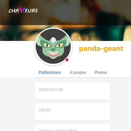
panda-geant
Publications
À propos
Photos
RÉPUTATION
INFOS
PROFILS SIMILAIRES