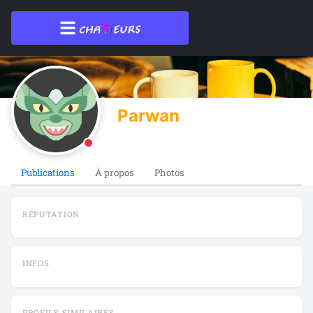
Parwan
Publications
À propos
Photos
RÉPUTATION
INFOS
PROFILS SIMILAIRES