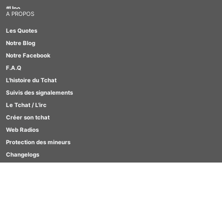
#Uno
A PROPOS
#Motus
Les Quotes
#TabOo
Notre Blog
#Quizz
Notre Facebook
#Scrabble
F.A.Q
#GirlBox
L'histoire du Tchat
#Lesbienne
Suivis des signalements
#Furry
Le Tchat / L'irc
Créer son tchat
Web Radios
Protection des mineurs
Changelogs
Contact
SCORES
Clavardages Game
Quizz
Motus